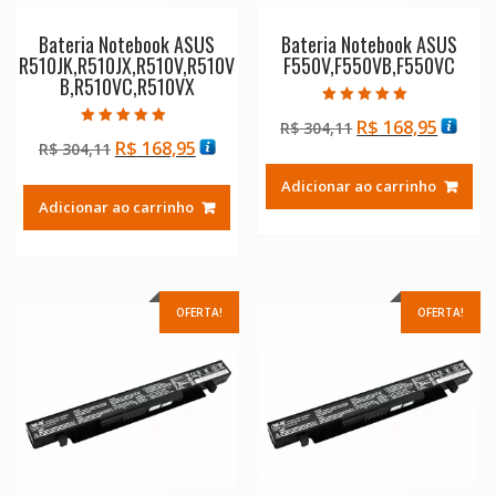
Bateria Notebook ASUS
Bateria Notebook ASUS
R510JK,R510JX,R510V,R510V
F550V,F550VB,F550VC
B,R510VC,R510VX
Avaliação
O
O
R$
168,95
R$
304,11
5.00
Avaliação
de 5
O
O
R$
168,95
R$
304,11
preço
preço
5.00
de 5
preço
preço
original
atual
Adicionar ao carrinho
original
atual
era:
é:
Adicionar ao carrinho
era:
é:
R$ 304,11.
R$ 168
R$ 304,11.
R$ 168,95.
OFERTA!
OFERTA!