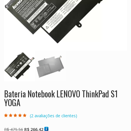
Bateria Notebook LENOVO ThinkPad S1
YOGA
(
2
avaliações de clientes)
Avaliado como
2
4.50
de 5,
com baseado
O
O
R$
479,56
R$
266,42
em