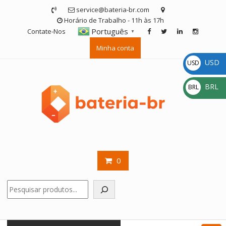
Skip
service@bateria-br.com
to
Horário de Trabalho - 11h às 17h
content
Português
Contate-Nos
▼
Minha conta
USD
USD
$
BRL
BRL
R$
0
Pesquisar