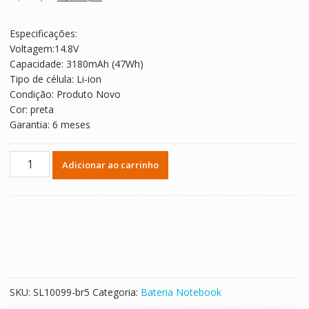
avaliações de
preço
preço
clientes
original
atual
Especificações:
era:
é:
Voltagem:14.8V
R$ 479,56.
R$ 266,42.
Capacidade: 3180mAh (47Wh)
Tipo de célula: Li-ion
Condição: Produto Novo
Cor: preta
Garantia: 6 meses
Bateria
Adicionar ao carrinho
Notebook
LENOVO
ThinkPad
S1
YOGA
quantidade
SKU:
SL10099-br5
Categoria:
Bateria Notebook