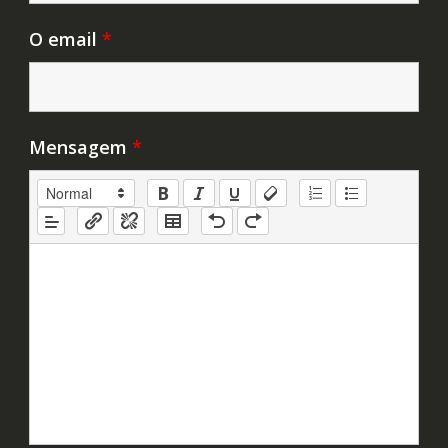
O email
*
Mensagem
*