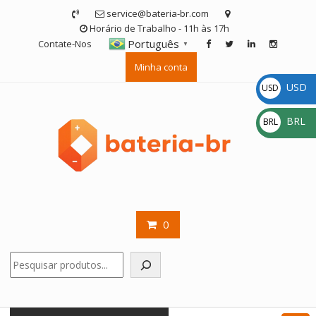
Skip
service@bateria-br.com
to
Horário de Trabalho - 11h às 17h
content
Português
Contate-Nos
▼
Minha conta
USD
USD
$
BRL
BRL
R$
0
Pesquisar