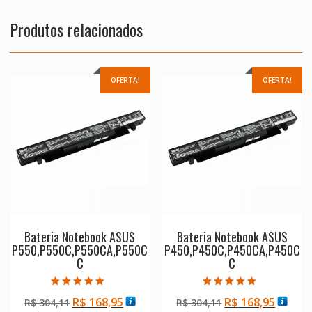
Produtos relacionados
OFERTA!
OFERTA!
Bateria Notebook ASUS
Bateria Notebook ASUS
P550,P550C,P550CA,P550C
P450,P450C,P450CA,P450C
C
C
Avaliação
Avaliação
O
O
O
O
R$
168,95
R$
168,95
R$
304,11
R$
304,11
5.00
5.00
de 5
de 5