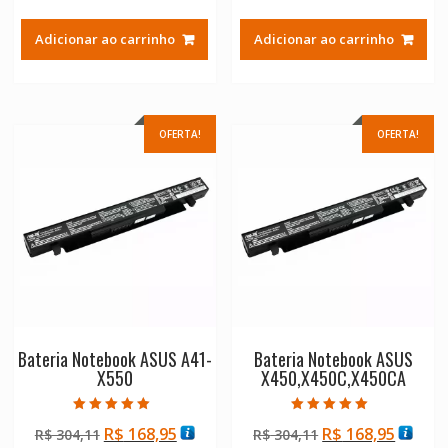
preço
preço
preço
preço
original
atual
original
atual
Adicionar ao carrinho
Adicionar ao carrinho
era:
é:
era:
é:
R$ 304,11.
R$ 168,95.
R$ 304,11.
R$ 168
OFERTA!
OFERTA!
Bateria Notebook ASUS A41-
Bateria Notebook ASUS
X550
X450,X450C,X450CA
Avaliação
Avaliação
O
O
O
O
R$
168,95
R$
168,95
R$
304,11
R$
304,11
5.00
5.00
de 5
de 5