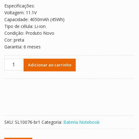
original
atual
Especificações:
era:
é:
Voltagem: 11.1V
R$ 348,56.
R$ 193,64.
Capacidade: 4050mAh (45Wh)
Tipo de célula: Li-ion
Condição: Produto Novo
Cor: preta
Garantia: 6 meses
Bateria
Adicionar ao carrinho
Notebook
LENOVO
L14M3P21
quantidade
SKU:
SL10076-br1
Categoria:
Bateria Notebook