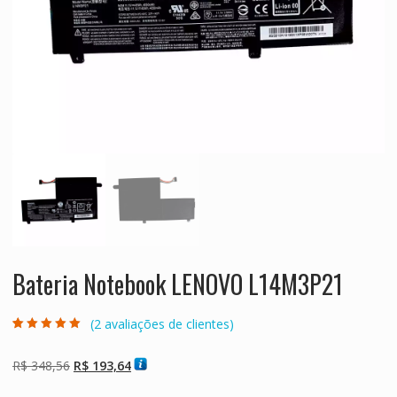
Bateria Notebook LENOVO L14M3P21
(
2
avaliações de clientes)
Avaliado como
2
5.00
de 5, com
baseado em
O
O
R$
348,56
R$
193,64
avaliações de
clientes
preço
preço