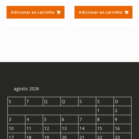
preço
preço
preço
preço
original
atual
original
atual
Adicionar ao carrinho
Adicionar ao carrinho
era:
é:
era:
é:
R$ 304,11.
R$ 168,95.
R$ 304,11.
R$ 168
agosto 2026
S
T
Q
Q
S
S
D
1
2
3
4
5
6
7
8
9
10
11
12
13
14
15
16
17
18
19
20
21
22
23