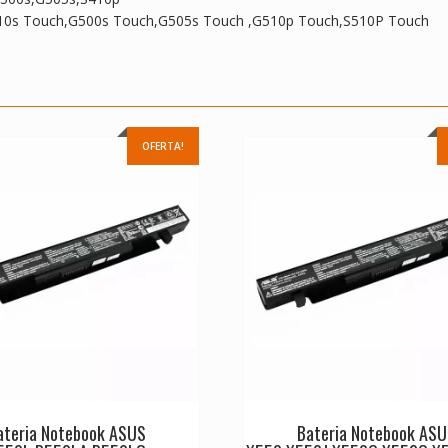
10s Touch,G500s Touch,G505s Touch ,G510p Touch,S510P Touch
OFERTA!
ateria Notebook ASUS
Bateria Notebook AS