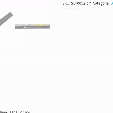
SKU:
SL10052-br1
Categoria:
B
G500s,G505s,S410p