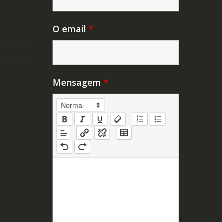
O email
*
Mensagem
*