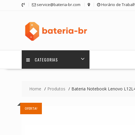
Skip
service@bateria-br.com
Horário de Trabalh
to
content
CATEGORIAS
Home
Produtos
Bateria Notebook Lenovo L12L
OFERTA!