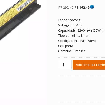
Avaliado como
2
5.00
de 5, com
baseado em
O
O
R$
292,42
R$
162,45
avaliações de
clientes
preço
preço
original
atual
Especificações:
era:
é:
Voltagem: 14.4V
R$ 292,42.
R$ 162,45
Capacidade: 2200mAh (32Wh)
Tipo de célula: Li-ion
Condição: Produto Novo
Cor: preta
Garantia: 6 meses
Bateria
Adicionar ao carri
Notebook
Lenovo
L12L4A02
quantidade