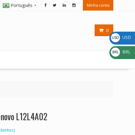
Português
Minha conta
▼
0
USD
USD
$
BRL
BRL
R$
Lenovo L12L4A02
lientes)