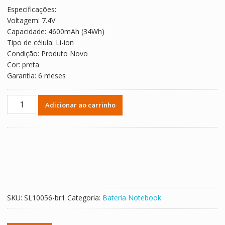
original
atual
Especificações:
era:
é:
Voltagem: 7.4V
R$ 385,99.
R$ 214,44.
Capacidade: 4600mAh (34Wh)
Tipo de célula: Li-ion
Condição: Produto Novo
Cor: preta
Garantia: 6 meses
Bateria
Adicionar ao carrinho
Notebook
LENOVO
45N1750
quantidade
SKU:
SL10056-br1
Categoria:
Bateria Notebook