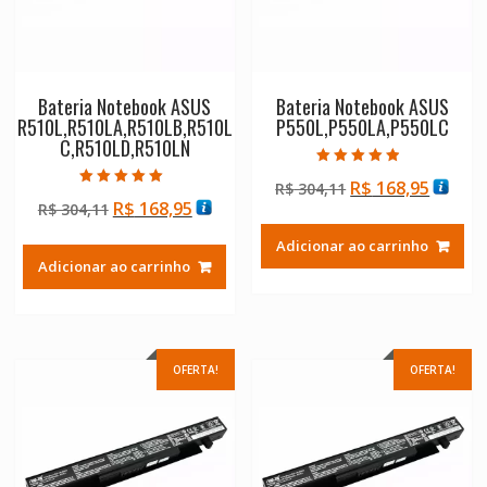
Bateria Notebook ASUS
Bateria Notebook ASUS
R510L,R510LA,R510LB,R510L
P550L,P550LA,P550LC
C,R510LD,R510LN
Avaliação
O
O
R$
168,95
R$
304,11
4.50
Avaliação
de 5
O
O
R$
168,95
R$
304,11
preço
preço
5.00
de 5
preço
preço
original
atual
Adicionar ao carrinho
original
atual
era:
é:
Adicionar ao carrinho
era:
é:
R$ 304,11.
R$ 168
R$ 304,11.
R$ 168,95.
OFERTA!
OFERTA!