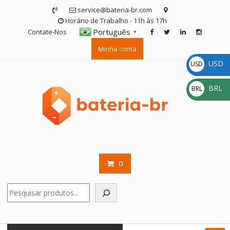
Skip
service@bateria-br.com
to
Horário de Trabalho - 11h às 17h
content
Português
Contate-Nos
▼
Minha conta
USD
USD
$
BRL
BRL
R$
0
Pesquisar