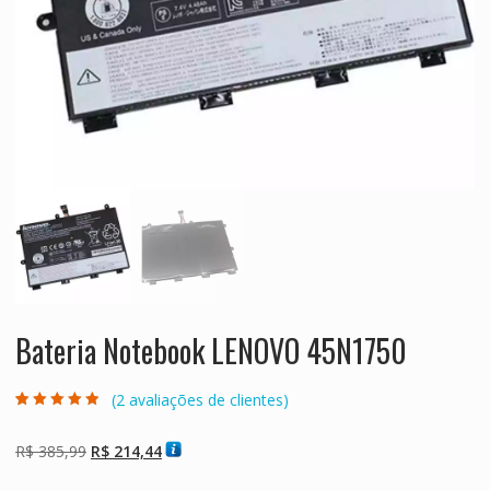
Bateria Notebook LENOVO 45N1750
(
2
avaliações de clientes)
Avaliado como
2
4.50
de 5,
com baseado
O
O
R$
385,99
R$
214,44
em
avaliações de
preço
preço
clientes