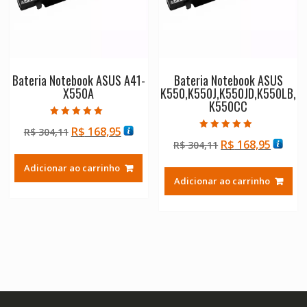
Bateria Notebook ASUS A41-
Bateria Notebook ASUS
X550A
K550,K550J,K550JD,K550LB,
K550CC
Avaliação
O
O
R$
168,95
R$
304,11
5.00
Avaliação
de 5
O
O
R$
168,95
preço
preço
R$
304,11
5.00
de 5
preço
preço
original
atual
Adicionar ao carrinho
original
atual
era:
é:
Adicionar ao carrinho
era:
é:
R$ 304,11.
R$ 168,95.
R$ 304,11.
R$ 168