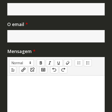
O email
*
Mensagem
*