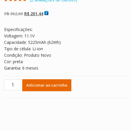
Avaliado como
2
5.00
de 5, com
baseado em
O
O
R$
362,60
R$
201,44
avaliações de
clientes
preço
preço
original
atual
Especificações:
era:
é:
Voltagem: 11.1V
R$ 362,60.
R$ 201,44.
Capacidade: 5225mAh (62Wh)
Tipo de célula: Li-ion
Condição: Produto Novo
Cor: preta
Garantia: 6 meses
Bateria
Adicionar ao carrinho
Notebook
HP
Pavilion 14 E Series (14-
eXXX)
(model
PI06)
quantidade