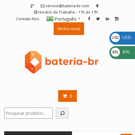
Skip
service@bateria-br.com
to
Horário de Trabalho - 11h às 17h
content
Português
Contate-Nos
▼
Minha conta
USD
USD
$
BRL
BRL
R$
0
Pesquisar