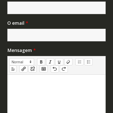
O email
*
Mensagem
*