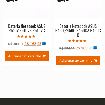
Bateria Notebook ASUS
Bateria Notebook ASUS
R510V,R510VB,R510VC
P450,P450C,P450CA,P450C
C
Avaliação
O
O
R$
168,95
R$
304,11
5.00
Avaliação
de 5
O
O
R$
168,95
preço
preço
R$
304,11
5.00
de 5
preço
preço
original
atual
Adicionar ao carrinho
original
atual
era:
é:
Adicionar ao carrinho
era:
é:
R$ 304,11.
R$ 168,95.
R$ 304,11.
R$ 168