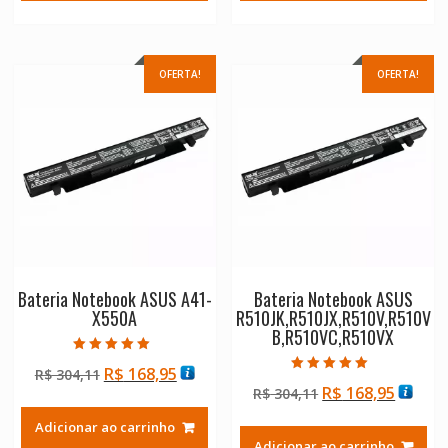
R$ 304,11.
R$ 168,95.
R$ 304,11.
R$ 168
OFERTA!
OFERTA!
Bateria Notebook ASUS A41-
Bateria Notebook ASUS
X550A
R510JK,R510JX,R510V,R510V
B,R510VC,R510VX
Avaliação
O
O
R$
168,95
R$
304,11
5.00
Avaliação
de 5
O
O
R$
168,95
preço
preço
R$
304,11
5.00
de 5
preço
preço
original
atual
Adicionar ao carrinho
original
atual
era:
é:
Adicionar ao carrinho