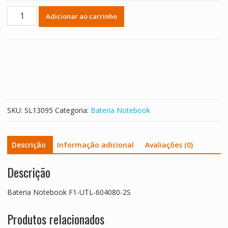
Bateria
Adicionar ao carrinho
Notebook
F1-
UTL-
604080-
2S
quantidade
SKU:
SL13095
Categoria:
Bateria Notebook
Descrição
Informação adicional
Avaliações (0)
Descrição
Bateria Notebook F1-UTL-604080-2S
Produtos relacionados