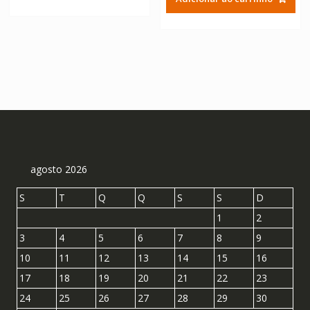
era:
é:
R$ 304,11.
R$ 168,95.
R$ 304,11.
R$ 168
agosto 2026
S
T
Q
Q
S
S
D
1
2
3
4
5
6
7
8
9
10
11
12
13
14
15
16
17
18
19
20
21
22
23
24
25
26
27
28
29
30