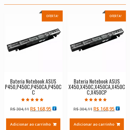
OFERTA!
OFERTA!
Bateria Notebook ASUS
Bateria Notebook ASUS
P450,P450C,P450CA,P450C
X450,X450C,X450CA,X450C
C
C,X450CP
Avaliação
Avaliação
O
O
O
O
R$
168,95
R$
168,95
R$
304,11
R$
304,11
5.00
5.00
de 5
de 5
preço
preço
preço
preço
original
atual
original
atual
Adicionar ao carrinho
Adicionar ao carrinho
era:
é:
era:
é: