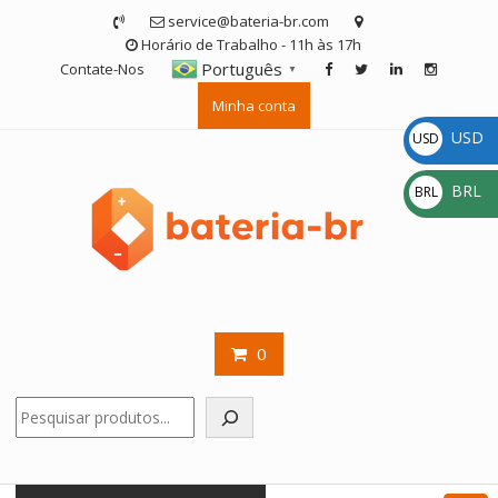
Skip
service@bateria-br.com
to
Horário de Trabalho - 11h às 17h
content
Português
Contate-Nos
▼
Minha conta
USD
USD
$
BRL
BRL
R$
0
Pesquisar