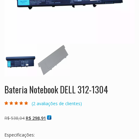
Bateria Notebook DELL 312-1304
(
2
avaliações de clientes)
Avaliado como
2
4.50
de 5,
com baseado
O
O
R$
538,04
R$
298,91
em
avaliações de
preço
preço
clientes
original
atual
Especificações:
era:
é: