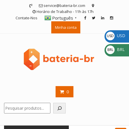
Skip
service@bateria-br.com
to
Horário de Trabalho - 11h às 17h
content
Português
Contate-Nos
▼
Minha conta
USD
USD
$
BRL
BRL
R$
0
Pesquisar