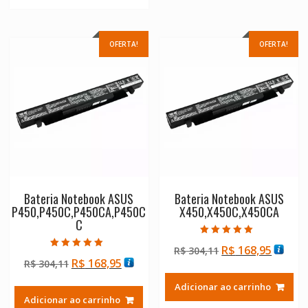
R$ 304,11.
R$ 168,95.
OFERTA!
OFERTA!
Bateria Notebook ASUS
Bateria Notebook ASUS
P450,P450C,P450CA,P450C
X450,X450C,X450CA
C
Avaliação
O
O
R$
168,95
R$
304,11
5.00
Avaliação
de 5
O
O
R$
168,95
R$
304,11
preço
preço
5.00
de 5
preço
preço
original
atual
Adicionar ao carrinho
original
atual
era:
é:
Adicionar ao carrinho