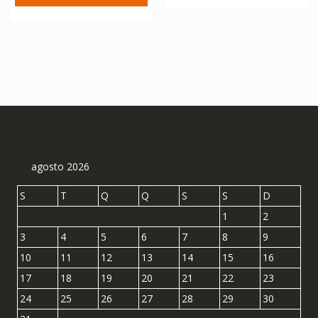
era:
é:
R$ 304,11.
R$ 168
R$ 304,11.
R$ 168,95.
agosto 2026
S
T
Q
Q
S
S
D
1
2
3
4
5
6
7
8
9
10
11
12
13
14
15
16
17
18
19
20
21
22
23
24
25
26
27
28
29
30