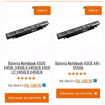
OFERTA!
OFERTA!
Bateria Notebook ASUS
Bateria Notebook ASUS A41-
X450L,X450LA,X450LB,X450
X550A
LC,X450LD,X450LN
Avaliação
O
O
R$
168,95
R$
304,11
5.00
Avaliação
de 5
O
O
R$
168,95
R$
304,11
preço
preço
5.00
de 5
preço
preço
original
atual
Adicionar ao carrinho
original
atual
era:
é:
Adicionar ao carrinho
era:
é:
R$ 304,11.
R$ 168