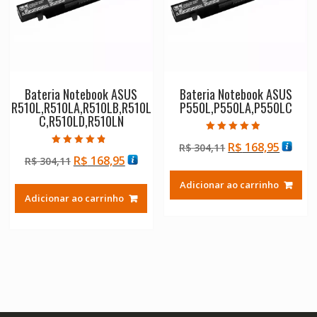
Bateria Notebook ASUS
Bateria Notebook ASUS
R510L,R510LA,R510LB,R510L
P550L,P550LA,P550LC
C,R510LD,R510LN
Avaliação
O
O
R$
168,95
R$
304,11
4.50
Avaliação
de 5
O
O
R$
168,95
R$
304,11
preço
preço
4.50
de 5
preço
preço
original
atual
Adicionar ao carrinho
original
atual
era:
é:
Adicionar ao carrinho
era:
é:
R$ 304,11.
R$ 168
R$ 304,11.
R$ 168,95.