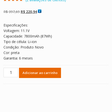
Avaliado como
2
5.00
de 5, com
baseado em
O
O
R$
397,69
R$
220,94
avaliações de
clientes
preço
preço
original
atual
Especificações:
era:
é:
Voltagem: 11.1V
R$ 397,69.
R$ 220,94.
Capacidade: 7800mAh (87Wh)
Tipo de célula: Li-ion
Condição: Produto Novo
Cor: preta
Garantia: 6 meses
Bateria
Adicionar ao carrinho
Notebook
CYBERPOWER
Fangbook
Evo
HX7-
100,HX7-
200,HX7-