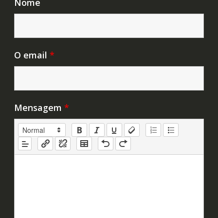
Nome
O email
*
Mensagem
*