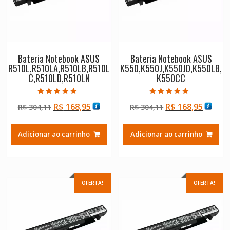
Bateria Notebook ASUS
Bateria Notebook ASUS
R510L,R510LA,R510LB,R510L
K550,K550J,K550JD,K550LB,
C,R510LD,R510LN
K550CC
Avaliação
Avaliação
O
O
O
O
R$
168,95
R$
168,95
R$
304,11
R$
304,11
5.00
5.00
de 5
de 5
preço
preço
preço
preço
original
atual
original
atual
Adicionar ao carrinho
Adicionar ao carrinho
era:
é:
era:
é:
R$ 304,11.
R$ 168,95.
R$ 304,11.
R$ 168
OFERTA!
OFERTA!