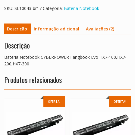
300
SKU:
SL10043-br17
Categoria:
Bateria Notebook
quantidade
Descrição
Informação adicional
Avaliações (2)
Descrição
Bateria Notebook CYBERPOWER Fangbook Evo HX7-100,HX7-
200,HX7-300
Produtos relacionados
OFERTA!
OFERTA!