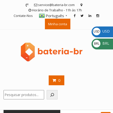
Skip
service@bateria-br.com
to
Horário de Trabalho - 11h às 17h
content
Português
Contate-Nos
▼
Minha conta
USD
USD
$
BRL
BRL
R$
0
Pesquisar