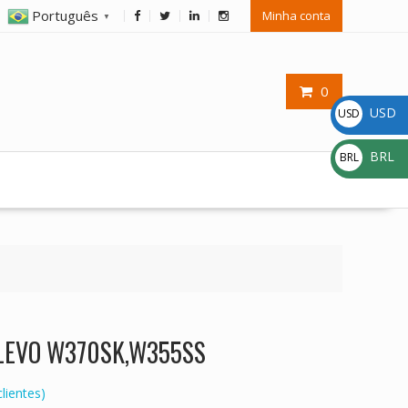
Português
Minha conta
▼
0
USD
USD
$
BRL
BRL
R$
 CLEVO W370SK,W355SS
lientes)