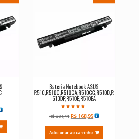
US
Bateria Notebook ASUS
C
R510,R510C,R510CA,R510CC,R510D,R
510DP,R510E,R510EA
O
Avaliação
O
O
R$
168,95
reço
R$
304,11
4.50
de 5
preço
preço
tual
original
atual
:
Adicionar ao carrinho
era:
é:
$ 168,95.