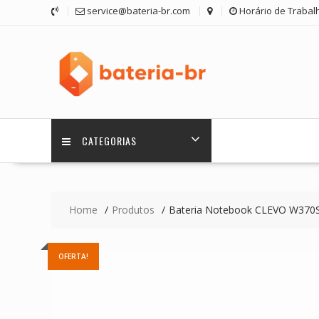
Skip
service@bateria-br.com
Horário de Trabalh
to
content
CATEGORIAS
Home
Produtos
Bateria Notebook CLEVO W370
OFERTA!