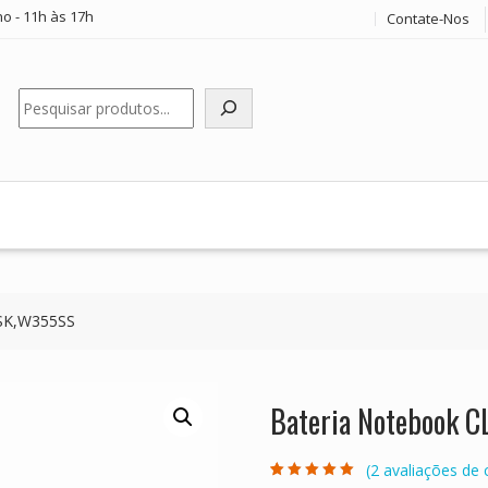
o - 11h às 17h
Contate-Nos
Pesquisar
SK,W355SS
Bateria Notebook
(
2
avaliações de c