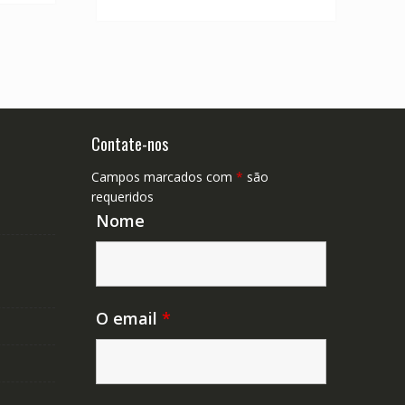
R$ 304,11.
R$ 168,95.
Contate-nos
Campos marcados com
*
são
requeridos
Nome
O email
*