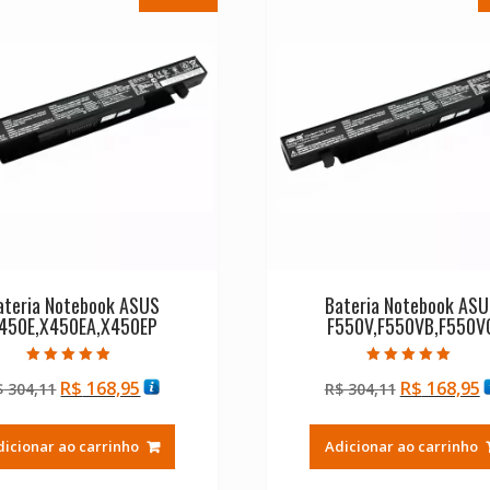
ateria Notebook ASUS
Bateria Notebook AS
450E,X450EA,X450EP
F550V,F550VB,F550V
Avaliação
Avaliação
O
O
O
R$
168,95
R$
168,95
$
304,11
R$
304,11
4.50
5.00
de 5
de 5
preço
preço
preço
p
original
atual
original
a
dicionar ao carrinho
Adicionar ao carrinho
era:
é:
era:
é
R$ 304,11.
R$ 168,95.
R$ 304,11.
R