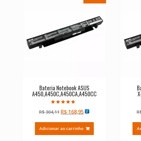
Bateria Notebook ASUS
B
A450,A450C,A450CA,A450CC
X
Avaliação
O
O
R$
168,95
R$
304,11
R
5.00
de 5
preço
preço
original
atual
Adicionar ao carrinho
A
era:
é:
R$ 304,11.
R$ 168,95.