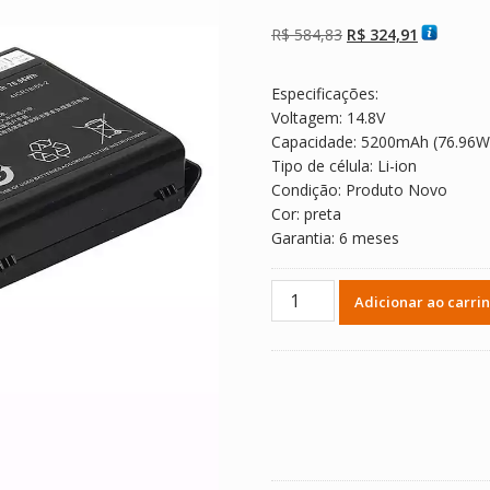
Avaliado como
2
5.00
de 5, com
baseado em
O
O
R$
584,83
R$
324,91
avaliações de
clientes
preço
preço
original
atual
Especificações:
era:
é:
Voltagem: 14.8V
R$ 584,83.
R$ 324,91
Capacidade: 5200mAh (76.96W
Tipo de célula: Li-ion
Condição: Produto Novo
Cor: preta
Garantia: 6 meses
Bateria
Adicionar ao carri
Notebook
CLEVO
W370SK,W355SS
quantidade