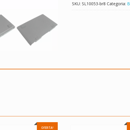
SKU:
SL10053-br8
Categoria:
B
OFERTA!