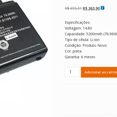
Avaliado como
2
5.00
de 5, com
baseado em
O
O
R$
655,01
R$
363,90
avaliações de
clientes
preço
preço
original
atual
Especificações:
era:
é:
Voltagem: 14.8V
R$ 655,01.
R$ 363,90
Capacidade: 5200mAh (76.96W
Tipo de célula: Li-ion
Condição: Produto Novo
Cor: preta
Garantia: 6 meses
Bateria
Adicionar ao carri
Notebook
CLEVO
P170EM
quantidade