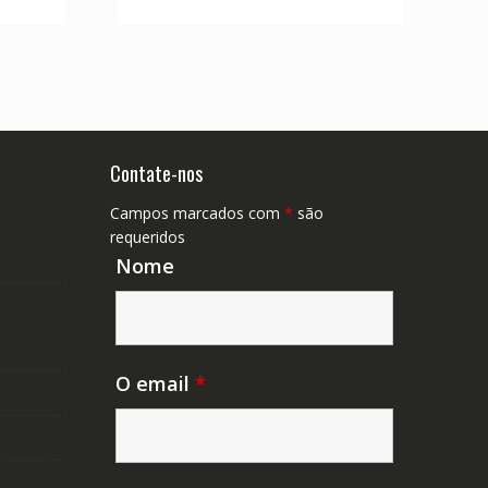
$ 168,95.
R$ 304,11.
R$ 168,95.
Contate-nos
Campos marcados com
*
são
requeridos
Nome
O email
*