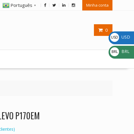
Português
Minha conta
▼
0
USD
USD
$
BRL
BRL
R$
CLEVO P170EM
lientes)