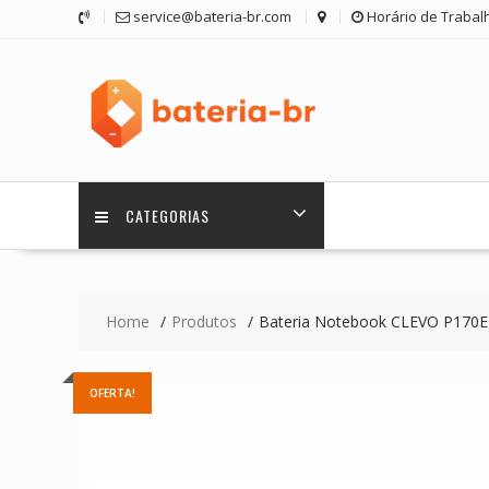
Skip
service@bateria-br.com
Horário de Trabalh
to
content
CATEGORIAS
Home
Produtos
Bateria Notebook CLEVO P170
OFERTA!