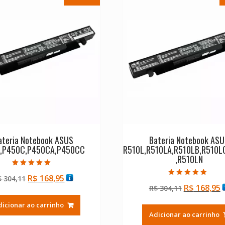
ateria Notebook ASUS
Bateria Notebook AS
,P450C,P450CA,P450CC
R510L,R510LA,R510LB,R510L
,R510LN
Avaliação
O
O
R$
168,95
$
304,11
5.00
Avaliação
de 5
O
R$
168,95
preço
preço
R$
304,11
5.00
de 5
preço
p
original
atual
dicionar ao carrinho
original
a
era:
é:
Adicionar ao carrinho
era:
é
R$ 304,11.
R$ 168,95.