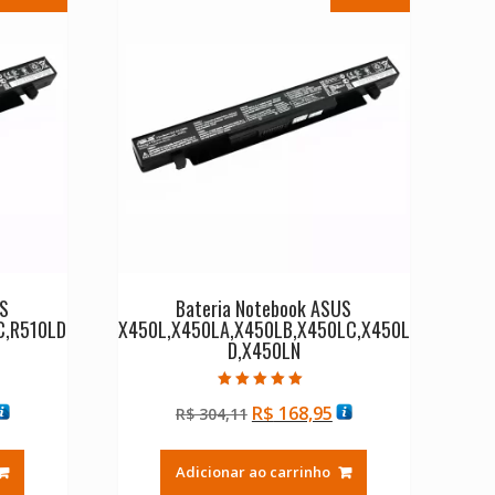
US
Bateria Notebook ASUS
C,R510LD
X450L,X450LA,X450LB,X450LC,X450L
D,X450LN
Avaliação
O
O
O
R$
168,95
R$
304,11
5.00
de 5
reço
preço
preço
tual
original
atual
Adicionar ao carrinho
:
era:
é: