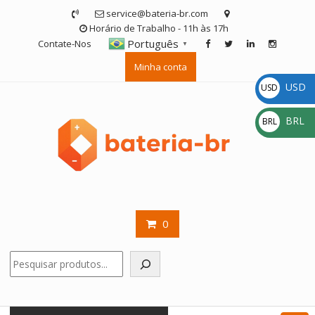
Skip
service@bateria-br.com
to
Horário de Trabalho - 11h às 17h
content
Português
Contate-Nos
▼
Minha conta
USD
USD
$
BRL
BRL
R$
0
Pesquisar