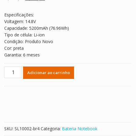
clientes
preço
preço
original
atual
Especificações:
era:
é:
Voltagem: 14.8V
R$ 584,83.
R$ 324,91.
Capacidade: 5200mAh (76.96Wh)
Tipo de célula: Li-ion
Condição: Produto Novo
Cor: preta
Garantia: 6 meses
Bateria
Adicionar ao carrinho
Notebook
CLEVO
6-
87-
W370S-
427
quantidade
SKU:
SL10002-br4
Categoria:
Bateria Notebook