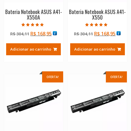
Bateria Notebook ASUS A41-
Bateria Notebook ASUS A41-
X550A
X550
Avaliação
Avaliação
O
O
O
O
R$
168,95
R$
168,95
R$
304,11
R$
304,11
5.00
5.00
de 5
de 5
preço
preço
preço
preço
original
atual
original
atual
Adicionar ao carrinho
Adicionar ao carrinho
era:
é:
era:
é:
R$ 304,11.
R$ 168,95.
R$ 304,11.
R$ 168
OFERTA!
OFERTA!