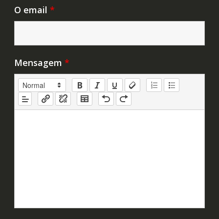
O email
*
Mensagem
*