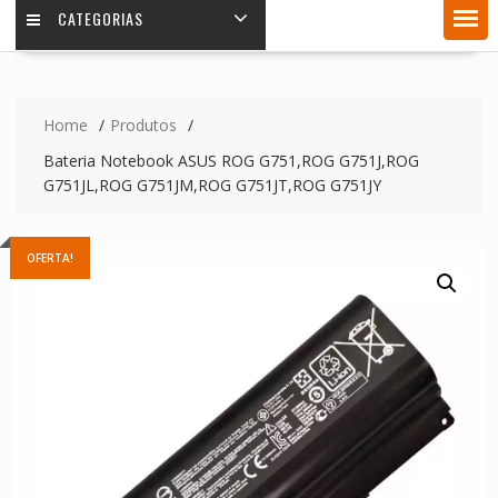
CATEGORIAS
Home
Produtos
Bateria Notebook ASUS ROG G751,ROG G751J,ROG
G751JL,ROG G751JM,ROG G751JT,ROG G751JY
OFERTA!