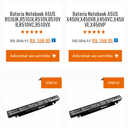
Bateria Notebook ASUS
Bateria Notebook ASUS
R510JK,R510JX,R510V,R510V
X450V,X450VB,X450VC,X450
B,R510VC,R510VX
VE,X450VP
Avaliação
Avaliação
O
O
O
O
R$
168,95
R$
168,95
R$
304,11
R$
304,11
5.00
5.00
de 5
de 5
preço
preço
preço
preço
original
atual
original
atual
Adicionar ao carrinho
Adicionar ao carrinho
era:
é:
era:
é:
R$ 304,11.
R$ 168,95.
R$ 304,11.
R$ 168
OFERTA!
OFERTA!