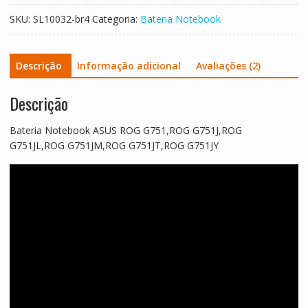
G751JT,ROG
SKU:
SL10032-br4
Categoria:
Bateria Notebook
G751JY
quantidade
Descrição
Informação adicional
Avaliações (2)
Descrição
Bateria Notebook ASUS ROG G751,ROG G751J,ROG
G751JL,ROG G751JM,ROG G751JT,ROG G751JY