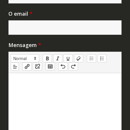
O email
*
Mensagem
*