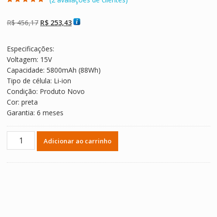
Avaliado como
2
5.00
de 5, com
baseado em
O
O
R$
456,17
R$
253,43
avaliações de
clientes
preço
preço
original
atual
Especificações:
era:
é:
Voltagem: 15V
R$ 456,17.
R$ 253,43.
Capacidade: 5800mAh (88Wh)
Tipo de célula: Li-ion
Condição: Produto Novo
Cor: preta
Garantia: 6 meses
Bateria
Adicionar ao carrinho
Notebook
ASUS
ROG
G751,ROG
G751J,ROG
G751JL,ROG
G751JM,ROG