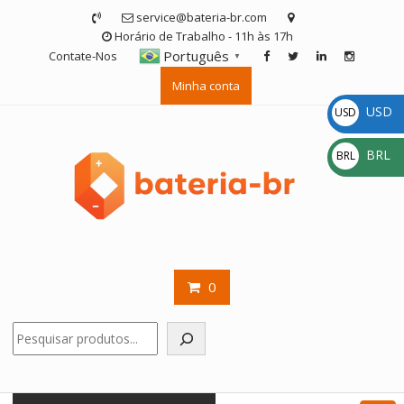
Skip
service@bateria-br.com
to
Horário de Trabalho - 11h às 17h
content
Português
Contate-Nos
▼
Minha conta
USD
USD
$
BRL
BRL
R$
0
Pesquisar