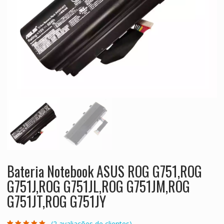
Bateria Notebook ASUS ROG G751,ROG
G751J,ROG G751JL,ROG G751JM,ROG
G751JT,ROG G751JY
(
2
avaliações de clientes)