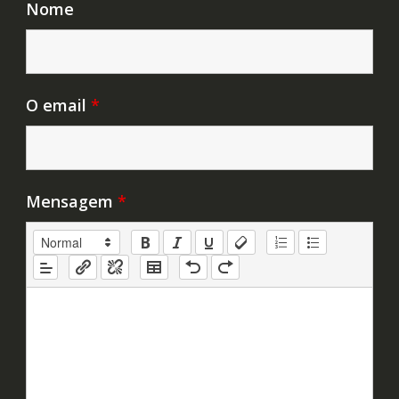
Nome
O email
*
Mensagem
*