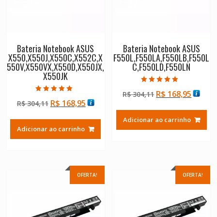
Bateria Notebook ASUS
Bateria Notebook ASUS
X550,X550J,X550C,X552C,X
F550L,F550LA,F550LB,F550L
550V,X550VX,X550D,X550JX,
C,F550LD,F550LN
X550JK
Avaliação
O
O
R$
168,95
R$
304,11
5.00
Avaliação
de 5
O
O
R$
168,95
R$
304,11
preço
preço
5.00
de 5
preço
preço
original
atual
Adicionar ao carrinho
original
atual
era:
é:
Adicionar ao carrinho
era:
é:
R$ 304,11.
R$ 168
R$ 304,11.
R$ 168,95.
OFERTA!
OFERTA!