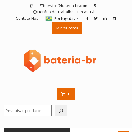
Skip
service@bateria-br.com
to
Horário de Trabalho - 11h às 17h
content
Português
Contate-Nos
▼
Minha conta
0
Pesquisar