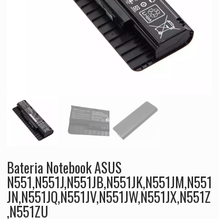
Bateria Notebook ASUS
N551,N551J,N551JB,N551JK,N551JM,N551
JN,N551JQ,N551JV,N551JW,N551JX,N551Z
,N551ZU