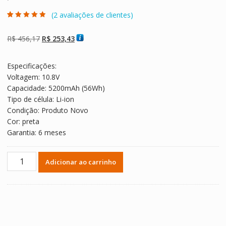
(
2
avaliações de clientes)
Avaliado como
2
4.50
de 5,
com baseado
O
O
R$
456,17
R$
253,43
em
avaliações de
preço
preço
clientes
original
atual
Especificações:
era:
é:
Voltagem: 10.8V
R$ 456,17.
R$ 253,43.
Capacidade: 5200mAh (56Wh)
Tipo de célula: Li-ion
Condição: Produto Novo
Cor: preta
Garantia: 6 meses
Bateria
Adicionar ao carrinho
Notebook
ASUS
N551,N551J,N551JB,N551JK,N551JM,N551JN,N551JQ,N551JV,N55
quantidade