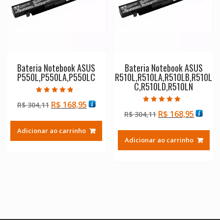
Bateria Notebook ASUS
Bateria Notebook ASUS
P550L,P550LA,P550LC
R510L,R510LA,R510LB,R510L
C,R510LD,R510LN
Avaliação
O
O
R$
168,95
R$
304,11
4.50
Avaliação
de 5
O
O
R$
168,95
preço
preço
R$
304,11
4.50
de 5
preço
preço
original
atual
Adicionar ao carrinho
original
atual
era:
é:
Adicionar ao carrinho
era:
é:
R$ 304,11.
R$ 168,95.
R$ 304,11.
R$ 168