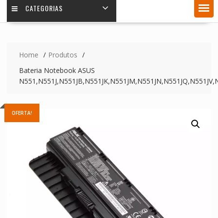
CATEGORIAS
Home
Produtos
Bateria Notebook ASUS
N551,N551J,N551JB,N551JK,N551JM,N551JN,N551JQ,N551JV
OFERTA!