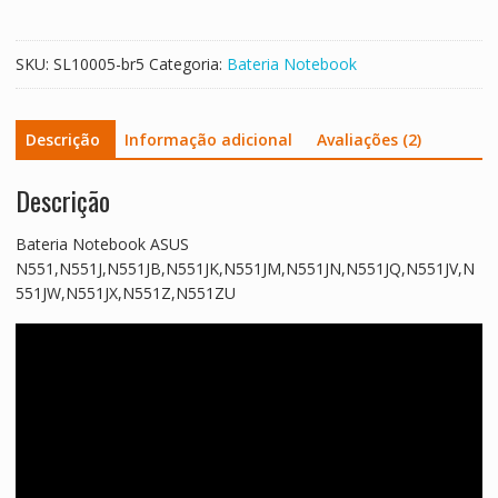
SKU:
SL10005-br5
Categoria:
Bateria Notebook
Descrição
Informação adicional
Avaliações (2)
Descrição
Bateria Notebook ASUS
N551,N551J,N551JB,N551JK,N551JM,N551JN,N551JQ,N551JV,N
551JW,N551JX,N551Z,N551ZU