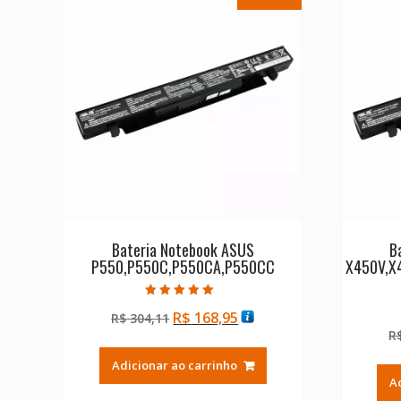
Bateria Notebook ASUS
B
P550,P550C,P550CA,P550CC
X450V,X
Avaliação
O
O
R$
168,95
R$
304,11
5.00
de 5
preço
preço
R
original
atual
Adicionar ao carrinho
era:
é:
A
R$ 304,11.
R$ 168,95.