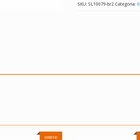
SKU:
SL10079-br2
Categoria:
B
OFERTA!