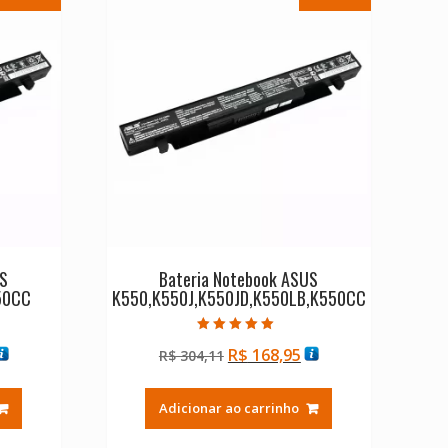
US
Bateria Notebook ASUS
50CC
K550,K550J,K550JD,K550LB,K550CC
Avaliação
O
O
O
R$
168,95
R$
304,11
5.00
de 5
reço
preço
preço
tual
original
atual
Adicionar ao carrinho
:
era:
é:
$ 168,95.
R$ 304,11.
R$ 168,95.