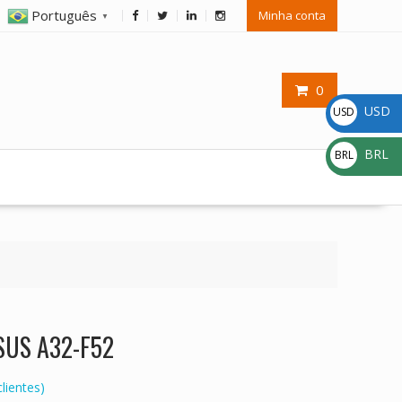
Português
Minha conta
▼
0
USD
USD
$
BRL
BRL
R$
ASUS A32-F52
lientes)