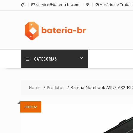
Skip
service@bateria-br.com
Horário de Trabalh
to
content
CATEGORIAS
Home
Produtos
Bateria Notebook ASUS A32-F5
OFERTA!