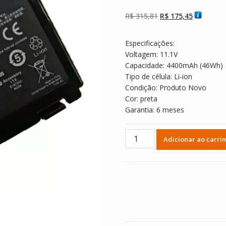
Avaliado como
2
4.50
de 5,
com baseado
O
O
R$
315,81
R$
175,45
em
avaliações de
preço
preço
clientes
original
atual
Especificações:
era:
é:
Voltagem: 11.1V
R$ 315,81.
R$ 175,45
Capacidade: 4400mAh (46Wh)
Tipo de célula: Li-ion
Condição: Produto Novo
Cor: preta
Garantia: 6 meses
Bateria
Adicionar ao carri
Notebook
ASUS
A32-
F52
quantidade