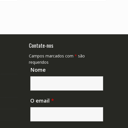
Contate-nos
Campos marcados com
*
são
requeridos
Nome
O email
*