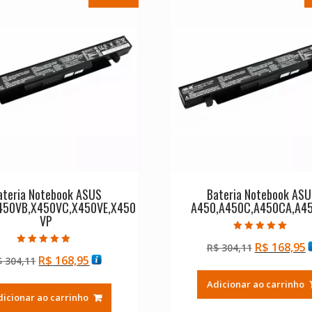
ateria Notebook ASUS
Bateria Notebook AS
450VB,X450VC,X450VE,X450
A450,A450C,A450CA,A4
VP
Avaliação
O
R$
168,95
R$
304,11
5.00
Avaliação
de 5
O
O
R$
168,95
$
304,11
preço
p
5.00
de 5
preço
preço
original
a
Adicionar ao carrinho
original
atual
era:
é
dicionar ao carrinho
era:
é:
R$ 304,11.
R