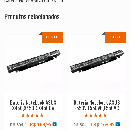
Bateria Notebook AEC4166124
Produtos relacionados
OFERTA!
OFERTA!
Bateria Notebook ASUS
Bateria Notebook ASUS
X450,X450C,X450CA
F550V,F550VB,F550VC
Avaliação
Avaliação
O
O
O
O
R$
168,95
R$
168,95
R$
304,11
R$
304,11
5.00
5.00
de 5
de 5