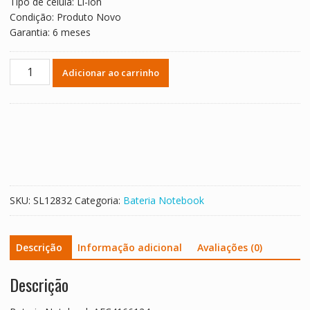
Tipo de célula: Li-ion
Condição: Produto Novo
Garantia: 6 meses
Bateria
Adicionar ao carrinho
Notebook
AEC4166124
quantidade
SKU:
SL12832
Categoria:
Bateria Notebook
Descrição
Informação adicional
Avaliações (0)
Descrição