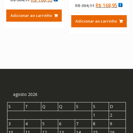
Avaliação
de 5
O
O
R$
168,95
preço
preço
R$
304,11
5.00
de 5
preço
preço
original
atual
Adicionar ao carrinho
original
atual
era:
é:
Adicionar ao carrinho
era:
é:
R$ 304,11.
R$ 168,95.
R$ 304,11.
R$ 168
agosto 2026
S
T
Q
Q
S
S
D
1
2
3
4
5
6
7
8
9
10
11
12
13
14
15
16