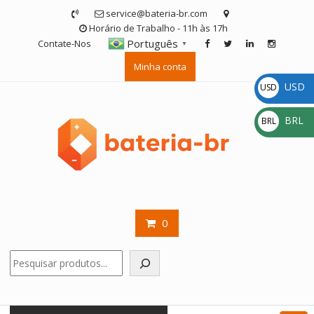
Skip
service@bateria-br.com
to
Horário de Trabalho - 11h às 17h
content
Português
Contate-Nos
▼
Minha conta
USD
USD
$
BRL
BRL
R$
0
Pesquisar