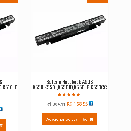
US
Bateria Notebook ASUS
C,R510LD
K550,K550J,K550JD,K550LB,K550CC
Avaliação
O
O
R$
168,95
R$
304,11
5.00
de 5
O
preço
preço
reço
original
atual
Adicionar ao carrinho
tual
era:
é:
:
R$ 304,11.
R$ 168,95.