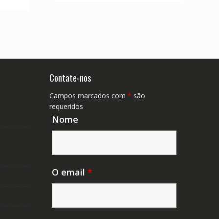
$ 168,95.
Contate-nos
Campos marcados com
*
são
requeridos
Nome
O email
*