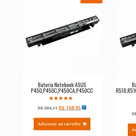
Bateria Notebook ASUS
B
P450,P450C,P450CA,P450CC
R510,R51
Avaliação
O
O
R$
168,95
R$
304,11
5.00
de 5
preço
preço
R
original
atual
Adicionar ao carrinho
era:
é:
A
R$ 304,11.
R$ 168,95.