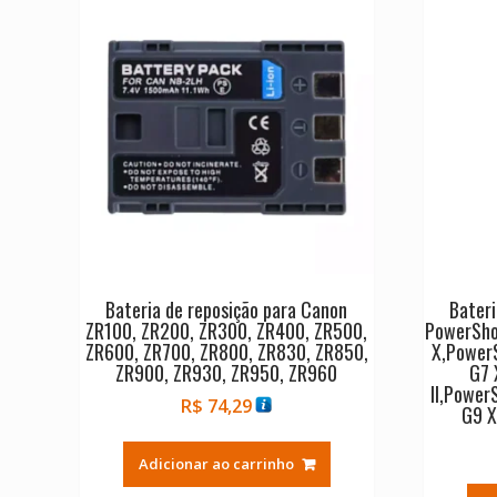
Bateria de reposição para Canon
Bateri
ZR100, ZR200, ZR300, ZR400, ZR500,
PowerSho
ZR600, ZR700, ZR800, ZR830, ZR850,
X,Power
ZR900, ZR930, ZR950, ZR960
G7 
II,Power
R$
74,29
G9 X
Adicionar ao carrinho