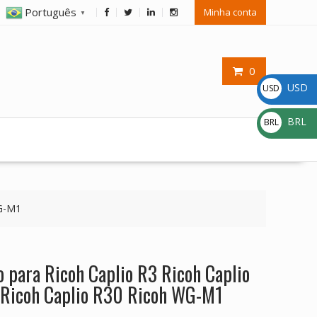
Português
Minha conta
▼
0
USD
USD
$
BRL
BRL
R$
WG-M1
o para Ricoh Caplio R3 Ricoh Caplio
 Ricoh Caplio R30 Ricoh WG-M1