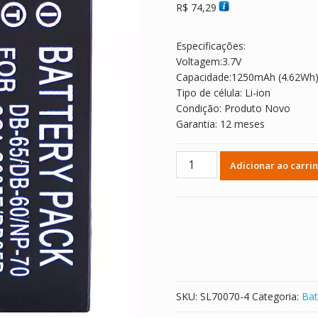
R$
74,29
Especificações:
Voltagem:3.7V
Capacidade:1250mAh (4.62Wh
Tipo de célula: Li-ion
Condição: Produto Novo
Garantia: 12 meses
Bateria
Adicionar ao carri
de
reposição
para
Ricoh
Caplio
R3
Ricoh
Caplio
SKU:
SL70070-4
Categoria:
Bat
R4
Ricoh