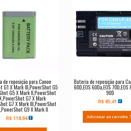
a de reposição para Canon
Bateria de reposição para C
t G1 X Mark III,PowerShot G5
60D,EOS 60Da,EOS 70D,EOS 
Shot G5 X Mark II,PowerShot
90D
X,PowerShot G7 X Mark
R$
85,41
Shot G7 X Mark III,PowerShot
,PowerShot G9 X Mark II
Adicionar ao carrinho
R$
118,84