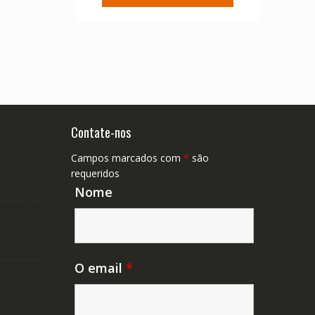
Contate-nos
Campos marcados com
*
são
requeridos
Nome
O email
*