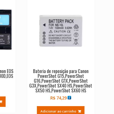
anon EOS
Bateria de reposição para Canon
80D,EOS
PowerShot G15,PowerShot
G16,PowerShot G1X,PowerShot
G3X,PowerShot SX40 HS,PowerShot
SX50 HS,PowerShot SX60 HS
R$
74,29
Adicionar ao carrinho