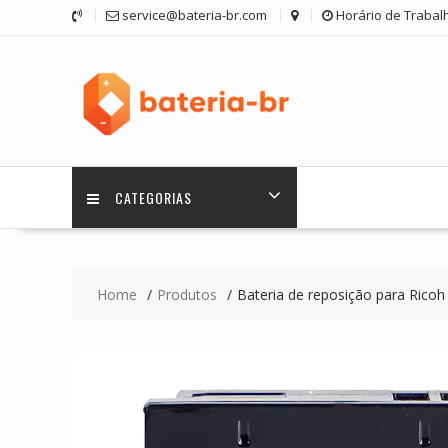
Skip
service@bateria-br.com
Horário de Trabalh
to
content
CATEGORIAS
Home
Produtos
Bateria de reposição para Ricoh