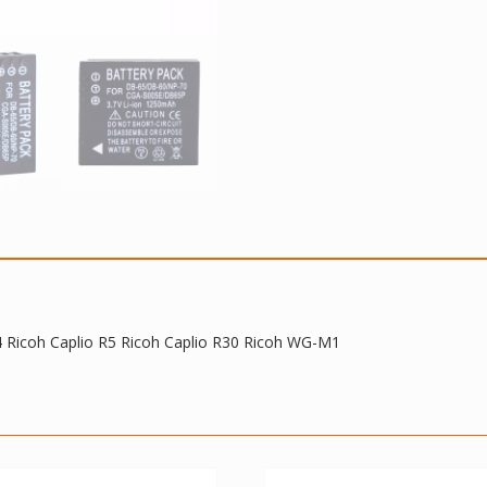
Caplio
R5
Ricoh
Caplio
R30
Ricoh
WG-
M1
quantidade
R4 Ricoh Caplio R5 Ricoh Caplio R30 Ricoh WG-M1