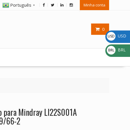
Português
Minha conta
▼
0
USD
USD
$
BRL
BRL
R$
ão para Mindray LI22S001A
9/66-2