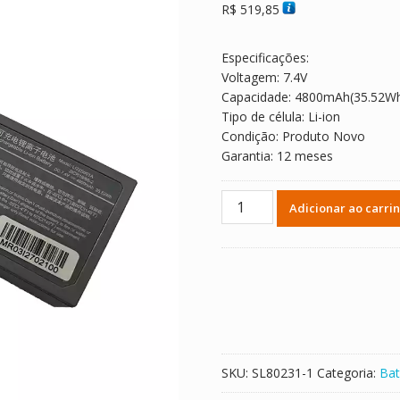
R$
519,85
Especificações:
Voltagem: 7.4V
Capacidade: 4800mAh(35.52W
Tipo de célula: Li-ion
Condição: Produto Novo
Garantia: 12 meses
Bateria
Adicionar ao carri
de
reposição
para
Mindray
LI22S001A
SK04B9003,21CR19/66-
2
quantidade
SKU:
SL80231-1
Categoria:
Bat