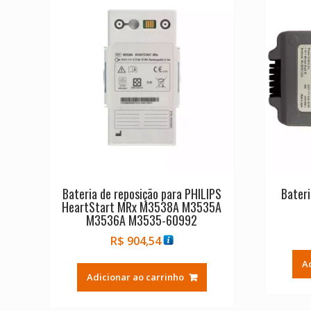
Bateria de reposição para PHILIPS
Bateri
HeartStart MRx M3538A M3535A
M3536A M3535-60992
R$
904,54
A
Adicionar ao carrinho