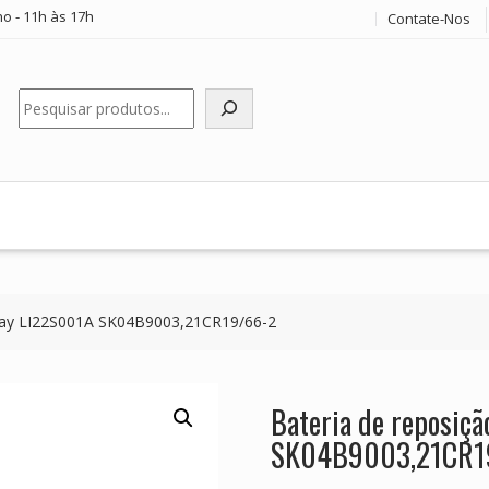
o - 11h às 17h
Contate-Nos
Pesquisar
dray LI22S001A SK04B9003,21CR19/66-2
Bateria de reposiç
SK04B9003,21CR1