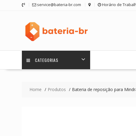
Skip
service@bateria-br.com
Horário de Trabalh
to
content
CATEGORIAS
Home
Produtos
Bateria de reposição para Min