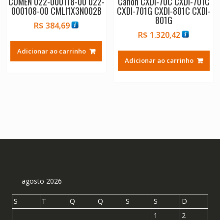
COMEN 022-000118-00 022-
Canon CXDI-70C CXDI-701C
000108-00 CMLI1X3N002B
CXDI-701G CXDI-801C CXDI-
801G
R$
384,69
R$
1.320,42
Adicionar ao carrinho
Adicionar ao carrinho
agosto 2026
S
T
Q
Q
S
S
D
1
2