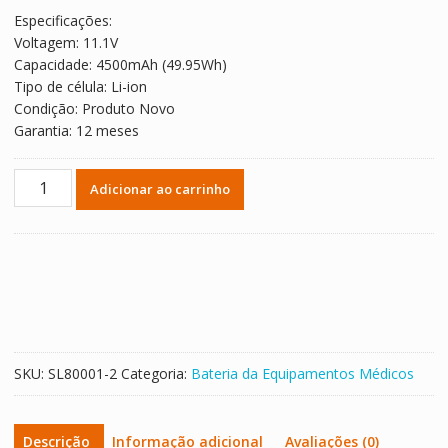
Especificações:
Voltagem: 11.1V
Capacidade: 4500mAh (49.95Wh)
Tipo de célula: Li-ion
Condição: Produto Novo
Garantia: 12 meses
Bateria
Adicionar ao carrinho
de
reposição
para
Mindray
BeneView
T5
T6
T8
SKU:
SL80001-2
Categoria:
Bateria da Equipamentos Médicos
N12
N15
N17
Descrição
Informação adicional
Avaliações (0)
quantidade