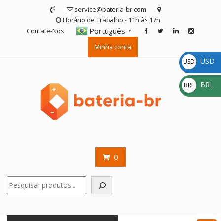
Skip
service@bateria-br.com
to
Horário de Trabalho - 11h às 17h
content
Português
Contate-Nos
▼
Minha conta
USD
USD
$
BRL
BRL
R$
0
Pesquisar