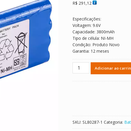
R$
291,12
Especificações:
Voltagem: 9.6V
Capacidade: 3800mAh
Tipo de célula: NI-MH
Condição: Produto Novo
Garantia: 12 meses
Bateria
Adicionar ao carri
de
reposição
para
Fukuda
FX-
7540
FCP-
7541
SKU:
SL80287-1
Categoria:
Bat
FX-
7542