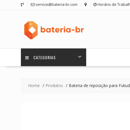
Skip
service@bateria-br.com
Horário de Trabalh
to
content
CATEGORIAS
Home
Produtos
Bateria de reposição para Fuku