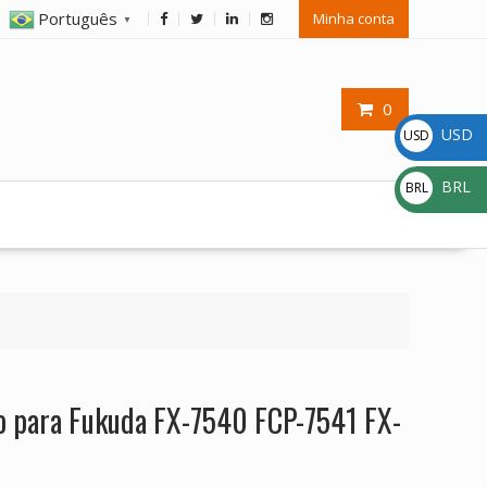
Português
Minha conta
▼
0
USD
USD
$
BRL
BRL
R$
ão para Fukuda FX-7540 FCP-7541 FX-