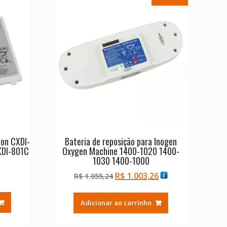
non CXDI-
Bateria de reposição para Inogen
XDI-801C
Oxygen Machine 1400-1020 1400-
1030 1400-1000
O
O
R$
1.003,26
R$
1.055,24
preço
preço
original
atual
Adicionar ao carrinho
era:
é:
R$ 1.055,24.
R$ 1.003,26.