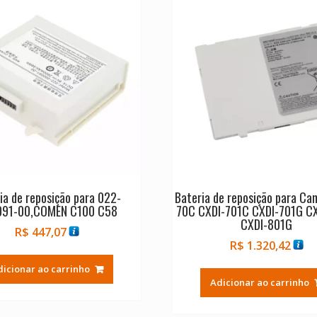
ia de reposição para 022-
Bateria de reposição para Ca
091-00,COMEN C100 C58
70C CXDI-701C CXDI-701G C
CXDI-801G
R$
447,07
R$
1.320,42
dicionar ao carrinho
Adicionar ao carrinho