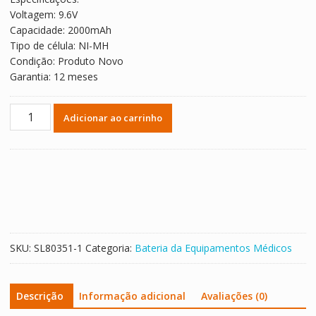
Voltagem: 9.6V
Capacidade: 2000mAh
Tipo de célula: NI-MH
Condição: Produto Novo
Garantia: 12 meses
Bateria
Adicionar ao carrinho
de
reposição
para
BN-
600AAK,SS-
005024
quantidade
SKU:
SL80351-1
Categoria:
Bateria da Equipamentos Médicos
Descrição
Informação adicional
Avaliações (0)