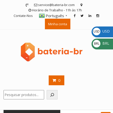
Skip
service@bateria-br.com
to
Horário de Trabalho - 11h às 17h
content
Português
Contate-Nos
▼
Minha conta
USD
USD
$
BRL
BRL
R$
0
Pesquisar