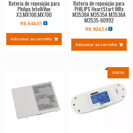
Bateria de reposição para
Bateria de reposição para
Philips IntelliVue
PHILIPS HeartStart MRx
X3,MX100,MX700
M3538A M3535A M3536A
M3535-60992
R$
644,61
R$
904,54
Adicionar ao carrinho
Adicionar ao carrinho
OFERTA!