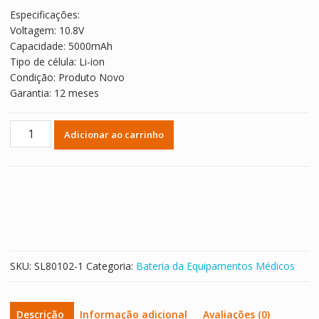
Especificações:
Voltagem: 10.8V
Capacidade: 5000mAh
Tipo de célula: Li-ion
Condição: Produto Novo
Garantia: 12 meses
Bateria
Adicionar ao carrinho
de
reposição
para
23893,P1741000082,Masimo
Radical-
7
quantidade
SKU:
SL80102-1
Categoria:
Bateria da Equipamentos Médicos
Descrição
Informação adicional
Avaliações (0)