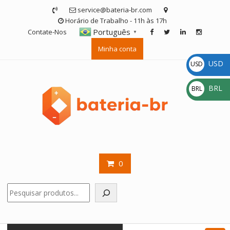
Skip
service@bateria-br.com
to
Horário de Trabalho - 11h às 17h
content
Português
Contate-Nos
▼
Minha conta
USD
USD
$
BRL
BRL
R$
0
Pesquisar