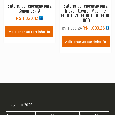
Bateria de reposição para
Bateria de reposição para
Canon LB-1A
Inogen Oxygen Machine
1400-1020 1400-1030 1400-
R$
1.320,42
1000
O
O
R$
1.003,26
R$
1.055,24
Adicionar ao carrinho
preço
preç
original
atual
Adicionar ao carrinho
era:
é:
R$ 1.055,24.
R$ 1.
agosto 2026