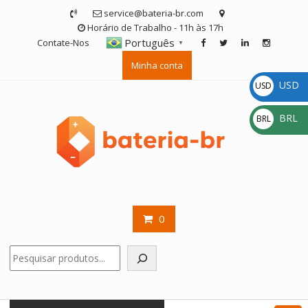
Skip
service@bateria-br.com
to
Horário de Trabalho - 11h às 17h
content
Português
Contate-Nos
▼
Minha conta
USD
USD
$
BRL
BRL
R$
0
Pesquisar