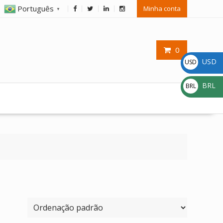
Português
Minha conta
▼
0
USD
USD
$
BRL
BRL
R$