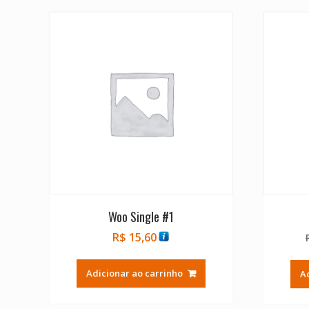
Woo Single #1
R$
15,60
Adicionar ao carrinho
A